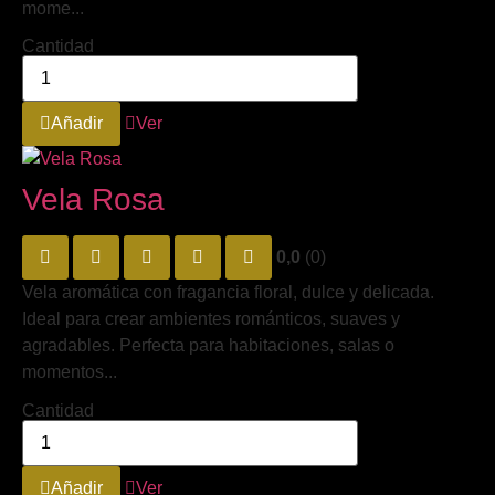
mome...
Cantidad
Añadir
Ver
Vela Rosa
0,0
(0)
Vela aromática con fragancia floral, dulce y delicada.
Ideal para crear ambientes románticos, suaves y
agradables. Perfecta para habitaciones, salas o
momentos...
Cantidad
Añadir
Ver