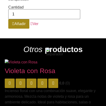
Cantidad
Añadir
Ver
Otros
productos
Violeta con Rosa
0,0
(0)
Incienso floral con una combinación suave, elegante y
armoniosa. Mezcla notas de violeta y rosa para un
ambiente delicado. Ideal para habitaciones, salas o