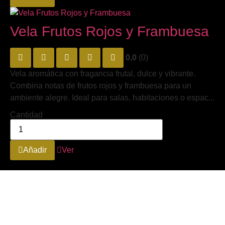
Vela Frutos Rojos y Frambuesa
0,0
(0)
Vela aromática con fragancia frutal, dulce y vibrante.
Combina notas de frutos rojos y frambuesa para un
ambiente alegre. Ideal para salas, habitaciones o espac...
Cantidad
Añadir
Ver